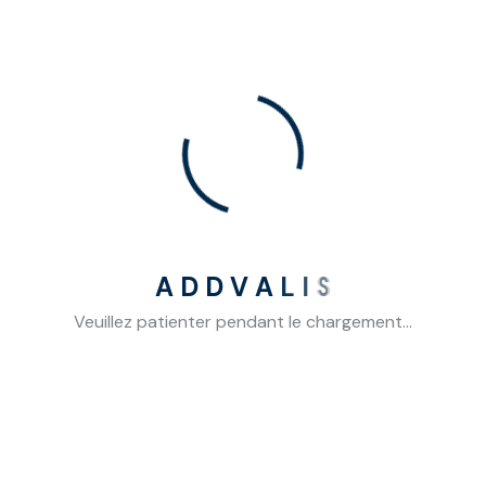
Recent Post
L’IA de confiance : la nouvelle frontière qui
redéfinit 2026
Default Interest Rate in The Smal Loans Now is
Lowest
U.S. fund managers trim the bank stocks on
A
D
D
V
A
L
I
S
profit worries
Veuillez patienter pendant le chargement...
Categories