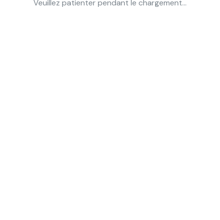
Veuillez patienter pendant le chargement...
Méta
Connexion
Flux des publications
Flux des commentaires
Site de WordPress-FR